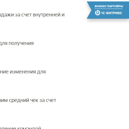
одажи за счет внутренней и
для получения
дние изменения для
чим средний чек за счет
е
авление командой,