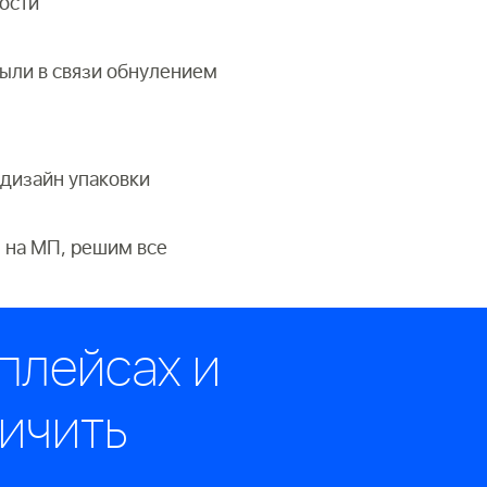
ости
ыли в связи обнулением
 дизайн упаковки
 на МП, решим все
тплейсах и
личить