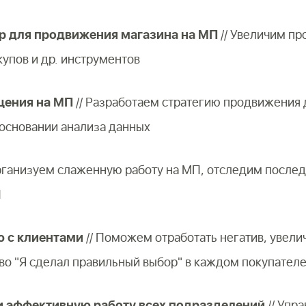
р для продвижения магазина на МП
// Увеличим пр
упов и др. инструментов
щения на МП
// Разработаем стратегию продвижения 
основании анализа данных
рганизуем слаженную работу на МП, отследим после
П
 с клиентами
// Поможем отработать негатив, увели
во "Я сделал правильный выбор" в каждом покупател
 эффективную работу всех подразделений
// Упр