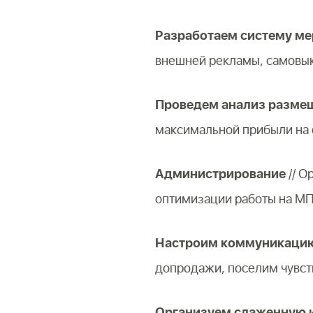
Разработаем систему ме
внешней рекламы, самовык
Проведем анализ разме
максимальной прибыли на 
Администрирование
// О
оптимизации работы на М
Настроим коммуникацию
допродажи, поселим чувст
Организуем слаженную и