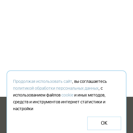
Продолжая использовать сайт
, вы соглашаетесь
политикой обработки персональных данных
, с
использованием файлов
cookie
и иных методов,
средств и инструментов интернет статистики и
© 2003-2026 Shogo - digital communication agency since 2003 by Denis
настройки
Belyakov
Политика конфиденциальности
offer@shogo.ru
ОК