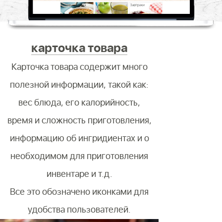
карточка товара
Карточка товара содержит много
полезной информации, такой как:
вес блюда, его калорийность,
время и сложность приготовления,
рецепт в 
информацию об ингридиентах и о
необходимом для приготовления
В карточке 
инвентаре и т.д.
найт
Все это обозначено иконками для
иллюстриро
удобства пользователей.
при