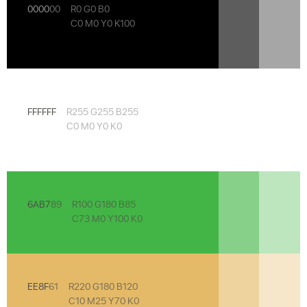
0000
00
R0 G0 B0
C0 M0 Y0 K100
FFFFFF
R255 G255 B255
C0 M0 Y0 K0
6AB7
89
R100 G180 B85
C73 M0 Y100 K0
EE8F
61
R220 G180 B120
C10 M25 Y70 K0