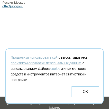
Россия, Москва
offer@shogo.ru
Продолжая использовать сайт
, вы соглашаетесь
политикой обработки персональных данных
, с
использованием файлов
cookie
и иных методов,
средств и инструментов интернет статистики и
настройки
ОК
© 2003-2026 Shogo - digital communication agency since 2003 by Denis
Belyakov