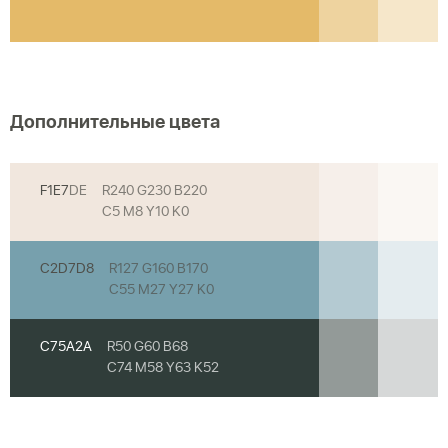
Дополнительные цвета
F1E7
DE
R240 G230 B220
C5 M8 Y10 K0
C2D7D8
R127 G160 B170
C55 M27 Y27 K0
C75A2A
R50 G60 B68
C74 M58 Y63 K52