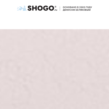
Для e-commerce
Разработка интернет-магазина
Поисковое продвижение (SEO)
Оптимизация под ИИ (GEO)
Продвижение на маркетплейсах
Контроль качества работы отдела продаж
Email-маркетинг
Стратегия