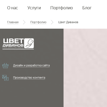
О нас
Услуги
Портфолио
Блог
Главная
Портфолио
Цвет Диванов
О Shogo
Для брендов
Контакты
Стратегия и маркетинговое управление
Создание брендового сайта
Создание лендинга
Дизайн и разработка сайта
Съемка рекламных роликов
Производство контента
Медийная реклама
SMM
Поисковая оптимизация для брендов