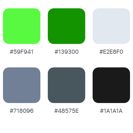
#59F941
#139300
#E2E8F0
#718096
#48575E
#1A1A1A