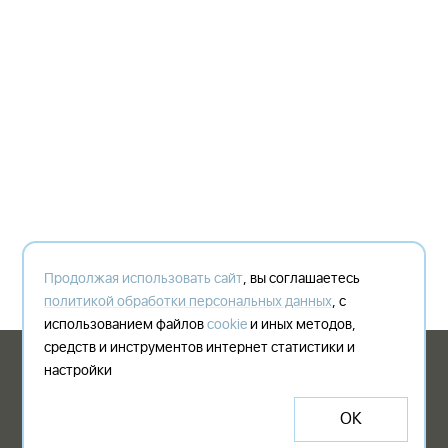
Продолжая использовать сайт
, вы соглашаетесь
политикой обработки персональных данных
, с
использованием файлов
cookie
и иных методов,
средств и инструментов интернет статистики и
© 2003-2026 Shogo - digital communication agency since 2003 by Denis
настройки
Belyakov
Политика конфиденциальности
offer@shogo.ru
ОК